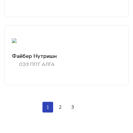
Файбер Нутришн
ОЭЗ ППТ АЛГА
1
2
3