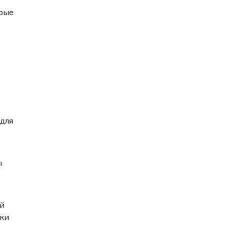
орые
 для
я
ий
тки