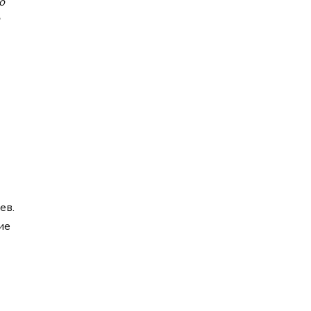
о
ев.
ие