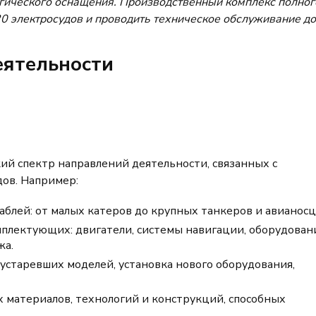
гического оснащения. Производственный комплекс полног
20 электросудов и проводить техническое обслуживание до
еятельности
й спектр направлений деятельности, связанных с
дов. Например:
блей: от малых катеров до крупных танкеров и авианосц
мплектующих: двигатели, системы навигации, оборудован
жа.
устаревших моделей, установка нового оборудования,
х материалов, технологий и конструкций, способных