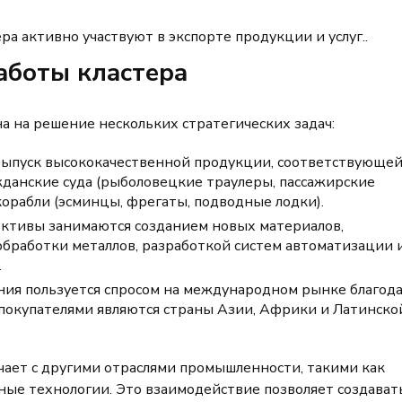
а активно участвуют в экспорте продукции и услуг..
аботы кластера
а на решение нескольких стратегических задач:
а выпуск высококачественной продукции, соответствующе
жданские суда (рыболовецкие траулеры, пассажирские
корабли (эсминцы, фрегаты, подводные лодки).
лективы занимаются созданием новых материалов,
обработки металлов, разработкой систем автоматизации 
.
ения пользуется спросом на международном рынке благод
 покупателями являются страны Азии, Африки и Латинско
ает с другими отраслями промышленности, такими как
ые технологии. Это взаимодействие позволяет создават