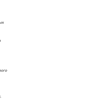
ых
и
вого
,