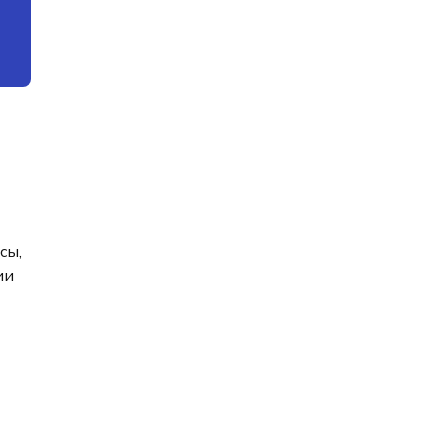
сы,
ии