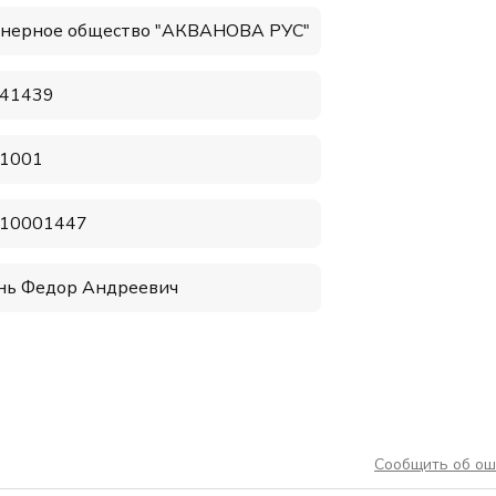
нерное общество "АКВАНОВА РУС"
41439
1001
10001447
нь Федор Андреевич
Сообщить об ош