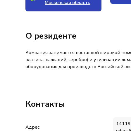
Московская область
О резиденте
Компания занимается поставкой широкой номе
платина, палладий, серебро) и утилизации ло
оборудования для производств Российской э
Контакты
141190
Адрес
офис 