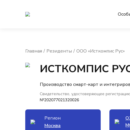
Особ
Главная
Резиденты
ООО «Исткомпис Рус»
ИСТКОМПИС РУ
Производство смарт-карт и интегрир
Свидетельство, удостоверяющее регистрацию
№202077021320026
Регион
О
М
Москва