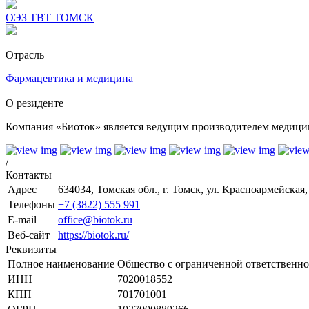
ОЭЗ ТВТ ТОМСК
Отрасль
Фармацевтика и медицина
О резиденте
Компания «Биоток» является ведущим производителем медицин
/
Контакты
Адрес
634034, Томская обл., г. Томск, ул. Красноармейская, 
Телефоны
+7 (3822) 555 991
E-mail
office@biotok.ru
Веб-сайт
https://biotok.ru/
Реквизиты
Полное наименование
Общество с ограниченной ответственн
ИНН
7020018552
КПП
701701001