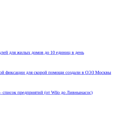
лей для жилых домов до 10 единиц в день
мой фиксации для скорой помощи создали в ОЭЗ Москвы
 список предприятий (от Wilo до Ливнынасос)