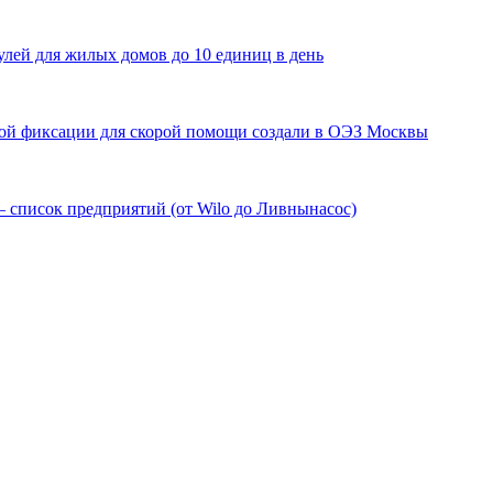
лей для жилых домов до 10 единиц в день
мой фиксации для скорой помощи создали в ОЭЗ Москвы
 список предприятий (от Wilo до Ливнынасос)