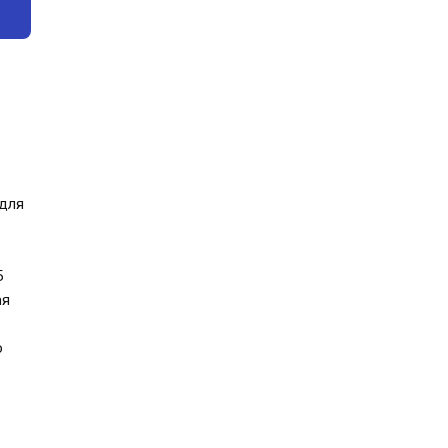
для
5
ая
о