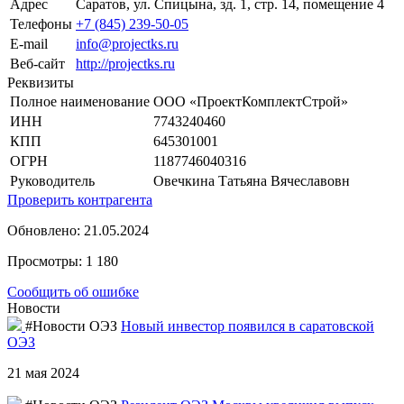
Адрес
Саратов, ул. Спицына, зд. 1, стр. 14, помещение 4
Телефоны
+7 (845) 239-50-05
E-mail
info@projectks.ru
Веб-сайт
http://projectks.ru
Реквизиты
Полное наименование
ООО «ПроектКомплектСтрой»
ИНН
7743240460
КПП
645301001
ОГРН
1187746040316
Руководитель
Овечкина Татьяна Вячеславовн
Проверить контрагента
Обновлено: 21.05.2024
Просмотры: 1 180
Сообщить об ошибке
Новости
#Новости ОЭЗ
Новый инвестор появился в саратовской
ОЭЗ
21 мая 2024