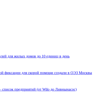
лей для жилых домов до 10 единиц в день
мой фиксации для скорой помощи создали в ОЭЗ Москвы
 список предприятий (от Wilo до Ливнынасос)