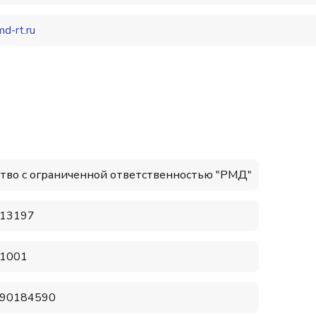
d-rt.ru
тво с ограниченной ответственностью "РМД"
13197
1001
90184590