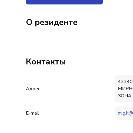
О резиденте
Контакты
43340
Адрес
МИРН
ЗОНА,
E-mail
m.g.k@