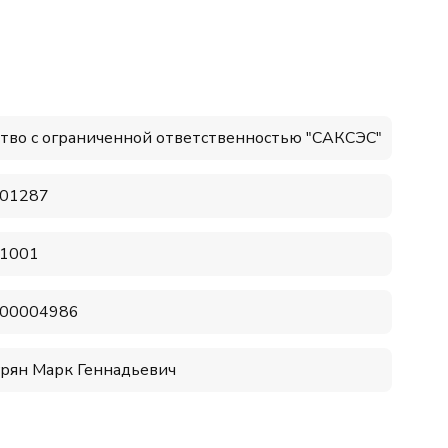
тво с ограниченной ответственностью "САКСЭС"
01287
1001
00004986
урян Марк Геннадьевич