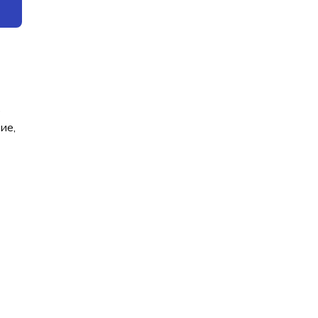
о
ие,