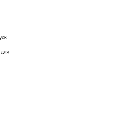
уск
 для