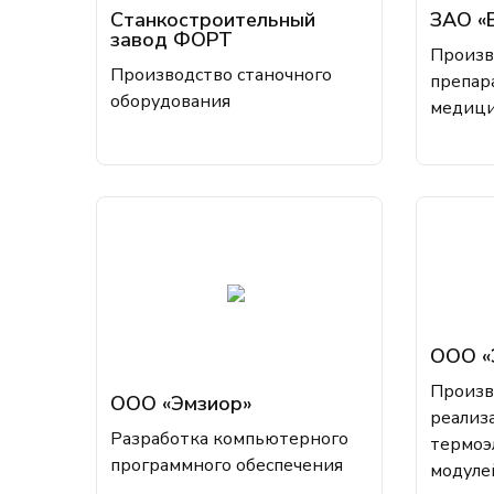
Станкостроительный
ЗАО «
завод ФОРТ
Произв
Производство станочного
препар
оборудования
медици
ООО «
Произв
ООО «Эмзиор»
реализ
Разработка компьютерного
термоэ
программного обеспечения
модуле